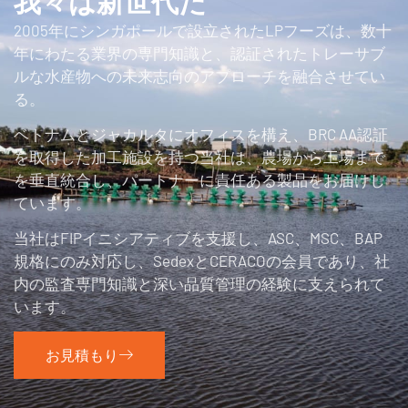
我々は新世代だ
2005年にシンガポールで設立されたLPフーズは、数十
年にわたる業界の専門知識と、認証されたトレーサブ
ルな水産物への未来志向のアプローチを融合させてい
る。
ベトナムとジャカルタにオフィスを構え、BRC AA認証
を取得した加工施設を持つ当社は、農場から工場まで
を垂直統合し、パートナーに責任ある製品をお届けし
ています。
当社はFIPイニシアティブを支援し、ASC、MSC、BAP
規格にのみ対応し、SedexとCERACOの会員であり、社
内の監査専門知識と深い品質管理の経験に支えられて
います。
お見積もり