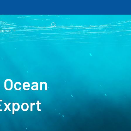
anese
f Ocean
Export