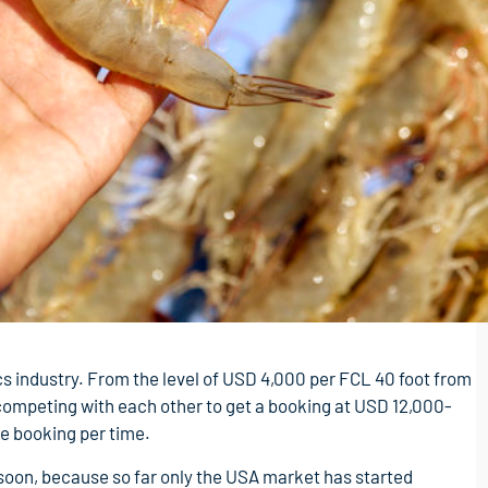
s industry. From the level of USD 4,000 per FCL 40 foot from
 competing with each other to get a booking at USD 12,000-
e booking per time.
 soon, because so far only the USA market has started