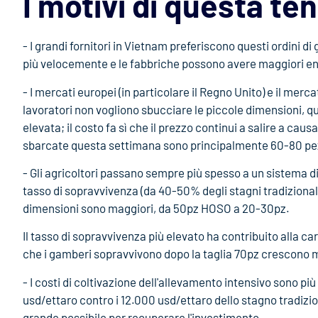
I motivi di questa te
- I grandi fornitori in Vietnam preferiscono questi ordini d
più velocemente e le fabbriche possono avere maggiori en
- I mercati europei (in particolare il Regno Unito) e il mer
lavoratori non vogliono sbucciare le piccole dimensioni, 
elevata; il costo fa sì che il prezzo continui a salire a cau
sbarcate questa settimana sono principalmente 60-80 pe
- Gli agricoltori passano sempre più spesso a un sistema 
tasso di sopravvivenza (da 40-50% degli stagni tradizionali
dimensioni sono maggiori, da 50pz HOSO a 20-30pz.
Il tasso di sopravvivenza più elevato ha contribuito alla ca
che i gamberi sopravvivono dopo la taglia 70pz crescono
- I costi di coltivazione dell'allevamento intensivo sono più
usd/ettaro contro i 12.000 usd/ettaro dello stagno tradizio
grande possibile per recuperare l'investimento.