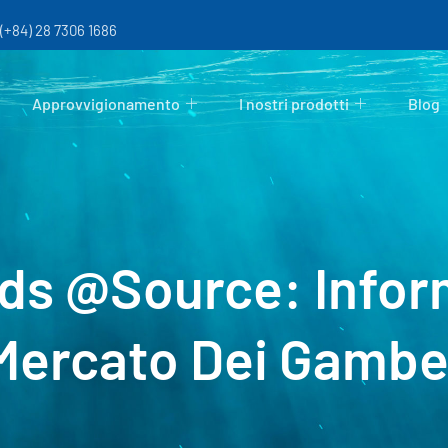
 (+84) 28 7306 1686
Approvvigionamento
I nostri prodotti
Blog
ds @Source: Infor
Mercato Dei Gambe