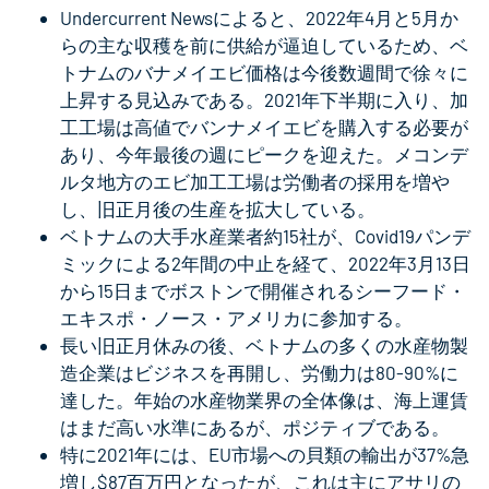
Undercurrent Newsによると、2022年4月と5月か
らの主な収穫を前に供給が逼迫しているため、ベ
トナムのバナメイエビ価格は今後数週間で徐々に
上昇する見込みである。2021年下半期に入り、加
工工場は高値でバンナメイエビを購入する必要が
あり、今年最後の週にピークを迎えた。メコンデ
ルタ地方のエビ加工工場は労働者の採用を増や
し、旧正月後の生産を拡大している。
ベトナムの大手水産業者約15社が、Covid19パンデ
ミックによる2年間の中止を経て、2022年3月13日
から15日までボストンで開催されるシーフード・
エキスポ・ノース・アメリカに参加する。
長い旧正月休みの後、ベトナムの多くの水産物製
造企業はビジネスを再開し、労働力は80-90%に
達した。年始の水産物業界の全体像は、海上運賃
はまだ高い水準にあるが、ポジティブである。
特に2021年には、EU市場への貝類の輸出が37%急
増し$87百万円となったが、これは主にアサリの