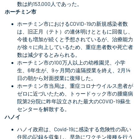
数は約153,000人であった。
ホーチミン市
ホーチミン市におけるCOVID-19の新規感染者数
は、旧正月（テト）の連休明けとともに回復し、
今後も増加が続くと予想されているが、治療能力
が徐々に向上しているため、重症患者数や死亡者
数は減少するとみられる。
ホーチミン市の100万人以上の幼稚園児、小学
生、6年生が、9ヶ月間の遠隔授業を終え、2月14
日の朝から対面授業に復帰した。
ホーチミン市当局は、重症コロナウイルス患者が
ゼロに近づいたため、トゥードゥック市の腫瘍病
院第2分院に昨年設立された最大のCOVID-19蘇生
センターを解散する。
ハノイ
ハノイ政府は、Covid-19に感染する危険性の高い
住民の記録を収集し、早急にワクチン接種を行う