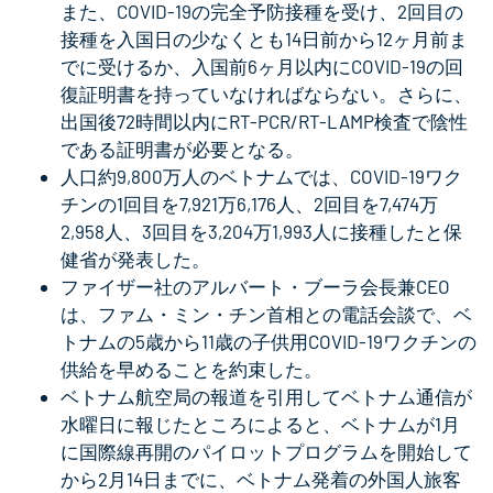
また、COVID-19の完全予防接種を受け、2回目の
接種を入国日の少なくとも14日前から12ヶ月前ま
でに受けるか、入国前6ヶ月以内にCOVID-19の回
復証明書を持っていなければならない。さらに、
出国後72時間以内にRT-PCR/RT-LAMP検査で陰性
である証明書が必要となる。
人口約9,800万人のベトナムでは、COVID-19ワク
チンの1回目を7,921万6,176人、2回目を7,474万
2,958人、3回目を3,204万1,993人に接種したと保
健省が発表した。
ファイザー社のアルバート・ブーラ会長兼CEO
は、ファム・ミン・チン首相との電話会談で、ベ
トナムの5歳から11歳の子供用COVID-19ワクチンの
供給を早めることを約束した。
ベトナム航空局の報道を引用してベトナム通信が
水曜日に報じたところによると、ベトナムが1月
に国際線再開のパイロットプログラムを開始して
から2月14日までに、ベトナム発着の外国人旅客