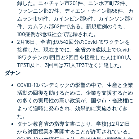
録した。ニャチャン市201件、ニンホア町72件、
ヴァンニン郡27件、ディエン・カイン郡56件、カ
ムラン市51件、カインビン郡5件、カインソン郡7
件、カムラム郡62件である。新規症例のうち、
100症例が地域社会で記録された。
2月16日、全省は9,542回分のCovid-19ワクチンを
接種した。現在までに、全省の18歳以上でCovid-
19ワクチンの1回目と2回目を接種した人は1001人
TP3T以上、3回目は771人TP3T近くに達した。
ダナン
COVID-19パンデミックの影響の中で、生産と企業
活動の回復を助けるために、企業を支援するため
の多くの実用性の高い政策が、国や市・省政権に
よって適時に発布され、効果的に実施されてき
た。
ダナン教育省の指導文書により、学校は2月21日
から対面授業を再開することが許可されている。