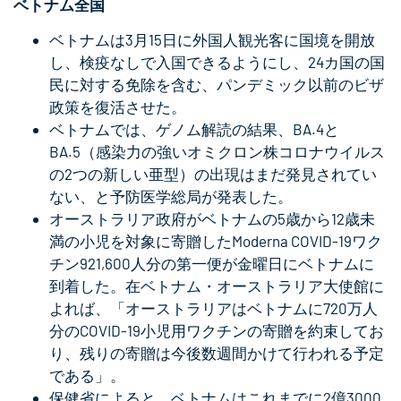
ベトナム全国
ベトナムは3月15日に外国人観光客に国境を開放
し、検疫なしで入国できるようにし、24カ国の国
民に対する免除を含む、パンデミック以前のビザ
政策を復活させた。
ベトナムでは、ゲノム解読の結果、BA.4と
BA.5（感染力の強いオミクロン株コロナウイルス
の2つの新しい亜型）の出現はまだ発見されてい
ない、と予防医学総局が発表した。
オーストラリア政府がベトナムの5歳から12歳未
満の小児を対象に寄贈したModerna COVID-19ワク
チン921,600人分の第一便が金曜日にベトナムに
到着した。在ベトナム・オーストラリア大使館に
よれば、「オーストラリアはベトナムに720万人
分のCOVID-19小児用ワクチンの寄贈を約束してお
り、残りの寄贈は今後数週間かけて行われる予定
である」。
保健省によると、ベトナムはこれまでに2億3000