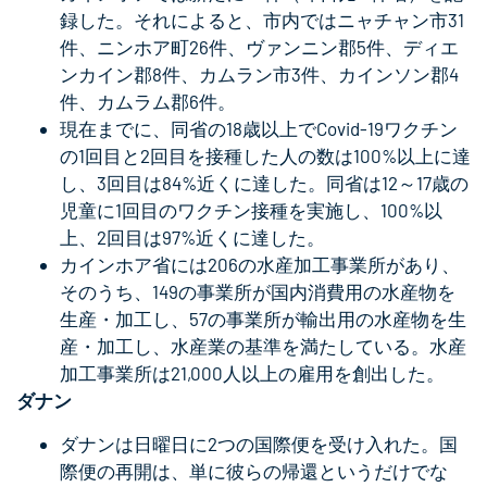
録した。それによると、市内ではニャチャン市31
件、ニンホア町26件、ヴァンニン郡5件、ディエ
ンカイン郡8件、カムラン市3件、カインソン郡4
件、カムラム郡6件。
現在までに、同省の18歳以上でCovid-19ワクチン
の1回目と2回目を接種した人の数は100%以上に達
し、3回目は84%近くに達した。同省は12～17歳の
児童に1回目のワクチン接種を実施し、100%以
上、2回目は97%近くに達した。
カインホア省には206の水産加工事業所があり、
そのうち、149の事業所が国内消費用の水産物を
生産・加工し、57の事業所が輸出用の水産物を生
産・加工し、水産業の基準を満たしている。水産
加工事業所は21,000人以上の雇用を創出した。
ダナン
ダナンは日曜日に2つの国際便を受け入れた。国
際便の再開は、単に彼らの帰還というだけでな