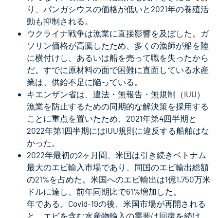
り、パンガシウスの価格が低いと2021年の養殖活
動も抑制される。
ウクライナ戦争は漁業に直接影響を及ぼした。ガ
ソリン価格が高騰したため、多くの漁師が船を陸
に横付けし、あるいは船を売って職を失ったから
だ。すでに原材料の面で困難に直面している水産
業は、供給不足に陥っている。
キエンザン省は、違法・無報告・無規制（IUU）
漁業を防止するための同期的な解決策を採用する
ことに重点を置いたため、2021年第4四半期と
2022年第1四半期にはIUU規則に違反する船舶はな
かった。
2022年最初の2ヶ月間、米国は引き続きベトナム
最大のエビ輸入市場であり、同国のエビ輸出総額
の21%を占めた。米国へのエビ輸出は1億1,750万米
ドルに達し、前年同期比で61%増加した。
年である。Covid-19の後、米国市場が再開される
と、エビを含む水産物輸入の需要は回復を続け