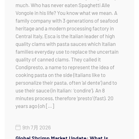
much. Who has never eaten Spaghetti Alle
Vongole in his life? You know what we mean. A
family company with 3 generations of seafood
heritage and a modern processing factory in
Central Italy, Esca is the Italian leader of high
quality clams with pasta sauces which Italian
families everyday use to replace the uncertain
quality of canned clams. They called it
Condipresto, a name to represent the idea of
cooking pasta on the side (Italians like to
personalize their pasta, often ‘al dente’) and to
use their sauce (in Italian: ‘condire’). An 8
minutes process, therefore ‘presto’ (fast). 20
years ago (oh […]
9th 7月 2026
Global Shrimp Market Update: What Is