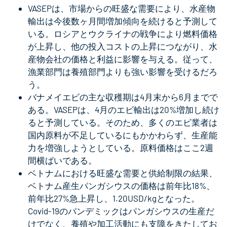
VASEPは、市場からの旺盛な需要により、水産物
輸出は今後数ヶ月間増加傾向を続けると予測して
いる。ロシアとウクライナの戦争により燃料価格
が上昇し、他の投入コストの上昇につながり、水
産物会社の価格と利益に影響を与える。従って、
漁業部門は養殖部門よりも強い影響を受けるだろ
う。
バナメイエビの主な収穫期は4月末から6月までで
ある。VASEPは、4月のエビ輸出は20%増加し続け
ると予測している。そのため、多くのエビ業者は
国内原料が不足しているにもかかわらず、生産能
力を増強しようとしている。原料価格はここ2週
間横ばいである。
ベトナムにおける旺盛な需要と供給制限の結果、
ベトナム産生パンガシウスの価格は前年比18%、
前年比27%急上昇し、1.20USD/kgとなった。
Covid-19のパンデミックはパンガシウスの生産だ
けでなく、養殖や加工活動にも支障をきたしてお