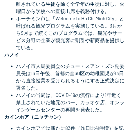
離されている生徒を除く全学年の生徒に対し、火
曜日から学校への直接出席を義務付ける。
ホーチミン市は「Welcome to Ho Chi Minh City」と
呼ばれる観光プログラムを実施している。3月か
ら9月まで続くこのプログラムでは、観光やサー
ビス分野の企業が観光客に割引や新商品を提供し
ている。
ハノイ
ハノイ市人民委員会のチュー・スアン・ズン副委
員長は13日午後、首都の全30区の幼稚園児が13日
から直接授業を受けられるようにする正式決定に
署名した。
ハノイの当局は、COVID-19の流行により1年近く
禁止されていた地元のバー、カラオケ店、オンラ
インゲームセンターの再開を発表した。
カインホア（ニャチャン）
カインホアでは新たに83件（昨日比41件増）を記