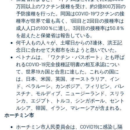
万回以上のワクチン接種を受け、約2億800万回の
予防接種を行った。同国はCOVID-19ワクチンの接
種率が世界で最も高く、1回目と2回目の接種率は
成人人口の100％に達し、3回目の接種率は50.8％
を超えたと保健省は報告している。
何千人もの人々が、土曜日からの3連休、洪王記
念日に合わせて大都市を出ようと急いでいた。
ベトナムは、「ワクチン・パスポート」とも呼ば
れるCOVID-19完全接種証明書の相互承認につい
て、世界19カ国と合意に達した。これらの国に
は、日本、米国、英国、オーストラリア、イン
ド、ベラルーシ、カンボジア、フィリピン、パレ
スチナ、モルディブ、ニュージーランド、スリラ
ンカ、エジプト、トルコ、シンガポール、セント
ルシア、韓国、イラン、マレーシアが含まれる。
ホーチミン市
ホーチミン市人民委員会は、COVID19に感染し隔